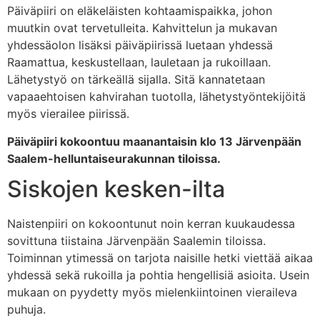
Päiväpiiri on eläkeläisten kohtaamispaikka, johon
muutkin ovat tervetulleita. Kahvittelun ja mukavan
yhdessäolon lisäksi päiväpiirissä luetaan yhdessä
Raamattua, keskustellaan, lauletaan ja rukoillaan.
Lähetystyö on tärkeällä sijalla. Sitä kannatetaan
vapaaehtoisen kahvirahan tuotolla, lähetystyöntekijöitä
myös vierailee piirissä.
Päiväpiiri kokoontuu maanantaisin klo 13 Järvenpään
Saalem-helluntaiseurakunnan tiloissa
.
Siskojen kesken-ilta
Naistenpiiri on kokoontunut noin kerran kuukaudessa
sovittuna tiistaina Järvenpään Saalemin tiloissa.
Toiminnan ytimessä on tarjota naisille hetki viettää aikaa
yhdessä sekä rukoilla ja pohtia hengellisiä asioita. Usein
mukaan on pyydetty myös mielenkiintoinen vieraileva
puhuja.