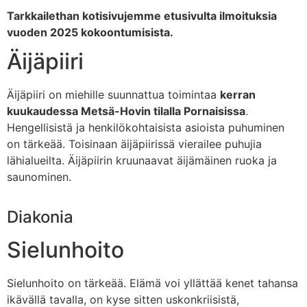
Tarkkailethan kotisivujemme etusivulta ilmoituksia
vuoden 2025 kokoontumisista.
Äijäpiiri
Äijäpiiri on miehille suunnattua toimintaa
kerran
kuukaudessa Metsä-Hovin tilalla Pornaisissa
.
Hengellisistä ja henkilökohtaisista asioista puhuminen
on tärkeää. Toisinaan äijäpiirissä vierailee puhujia
lähialueilta. Äijäpiirin kruunaavat äijämäinen ruoka ja
saunominen.
Diakonia
Sielunhoito
Sielunhoito on tärkeää. Elämä voi yllättää kenet tahansa
ikävällä tavalla, on kyse sitten uskonkriisistä,